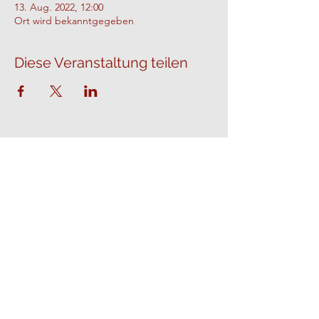
13. Aug. 2022, 12:00
Ort wird bekanntgegeben
Diese Veranstaltung teilen
CDU Ochtendung
info@cdu-ochtendung.de
Schlehenweg 17, 56299 Ochtendung, Germany
©2024 CDU Ochtendung
Impressum
Datenschutz