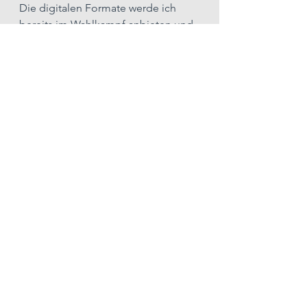
Die digitalen Formate werde ich 
bereits im Wahlkampf anbieten und 
freue mich auf den Austausch mit 
den Ochtendungerinnen und 
Ochtendungern.“
Alle ansehen
Aktuelle Beiträge